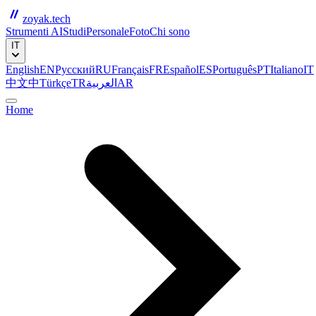
zoyak.tech
Strumenti AI
Studi
Personale
Foto
Chi sono
IT
English
EN
Русский
RU
Français
FR
Español
ES
Português
PT
Italiano
IT
中文
中
Türkçe
TR
العربية
AR
Home