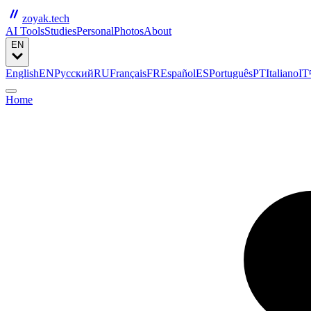
zoyak.tech
AI Tools
Studies
Personal
Photos
About
EN
English
EN
Русский
RU
Français
FR
Español
ES
Português
PT
Italiano
IT
Home