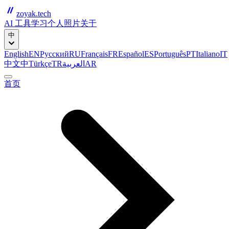
zoyak.tech
AI 工具
学习
个人
照片
关于
中
English
EN
Русский
RU
Français
FR
Español
ES
Português
PT
Italiano
IT
中文
中
Türkçe
TR
العربية
AR
首页