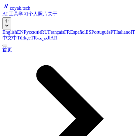
zoyak.tech
AI 工具
学习
个人
照片
关于
中
English
EN
Русский
RU
Français
FR
Español
ES
Português
PT
Italiano
IT
中文
中
Türkçe
TR
العربية
AR
首页