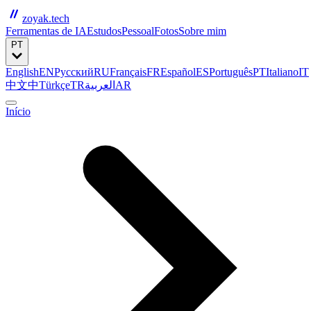
zoyak.tech
Ferramentas de IA
Estudos
Pessoal
Fotos
Sobre mim
PT
English
EN
Русский
RU
Français
FR
Español
ES
Português
PT
Italiano
IT
中文
中
Türkçe
TR
العربية
AR
Início