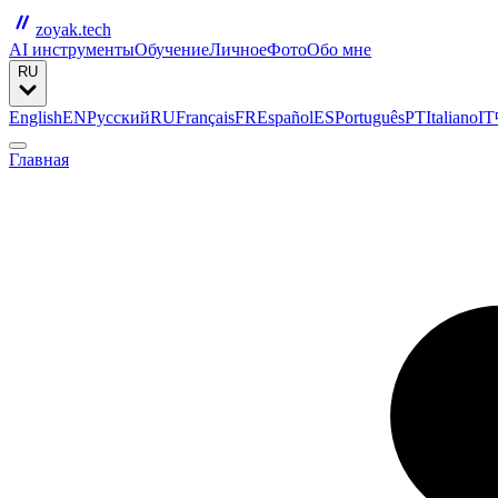
zoyak.tech
AI инструменты
Обучение
Личное
Фото
Обо мне
RU
English
EN
Русский
RU
Français
FR
Español
ES
Português
PT
Italiano
IT
Главная