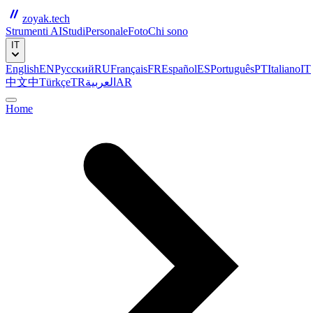
zoyak.tech
Strumenti AI
Studi
Personale
Foto
Chi sono
IT
English
EN
Русский
RU
Français
FR
Español
ES
Português
PT
Italiano
IT
中文
中
Türkçe
TR
العربية
AR
Home