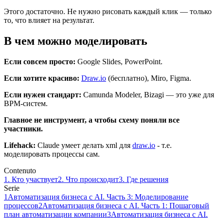
Этого достаточно. Не нужно рисовать каждый клик — только
то, что влияет на результат.
В чем можно моделировать
Если совсем просто:
Google Slides, PowerPoint.
Если хотите красиво:
Draw.io
(бесплатно), Miro, Figma.
Если нужен стандарт:
Camunda Modeler, Bizagi — это уже для
BPM-систем.
Главное не инструмент, а чтобы схему поняли все
участники.
Lifehack:
Claude умеет делать xml для
draw.io
- т.е.
моделировать процессы сам.
Contenuto
1. Кто участвует
2. Что происходит
3. Где решения
Serie
1
Автоматизация бизнеса с AI. Часть 3: Моделирование
процессов
2
Автоматизация бизнеса с AI. Часть 1: Пошаговый
план автоматизации компании
3
Автоматизация бизнеса с AI.