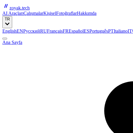
zoyak.tech
AI Araçları
Çalışmalar
Kişisel
Fotoğraflar
Hakkımda
TR
English
EN
Русский
RU
Français
FR
Español
ES
Português
PT
Italiano
IT
Ana Sayfa